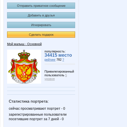
Отправить приватное сообщение
Добавить в друзья
Игнорировать
Сделать подарок
Мой малыш - Основной
популярность:
34415 место
рейтинг
782
?
Привилегированный
пользователь
5
уровня
Статистика портрета:
сейчас просматривают портрет - 0
зарегистрированные пользователи
посетившие портрет за 7 дней - 0