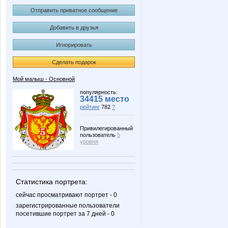
Отправить приватное сообщение
Добавить в друзья
Игнорировать
Сделать подарок
Мой малыш - Основной
популярность:
34415 место
рейтинг
782
?
Привилегированный
пользователь
5
уровня
Статистика портрета:
сейчас просматривают портрет - 0
зарегистрированные пользователи
посетившие портрет за 7 дней - 0