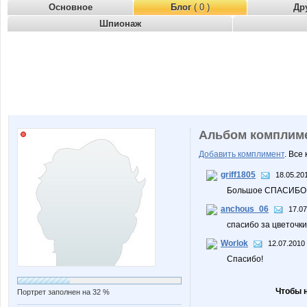
Основное
Блог
( 0 )
Др
Шпионаж
Альбом комплим
Добавить комплимент
. Все
griff1805
18.05.201
Большое СПАСИБО 
anchous_06
17.07
спасибо за цветочки!
Worlok
12.07.2010 
Спасибо!
Чтобы 
Портрет заполнен на 32 %